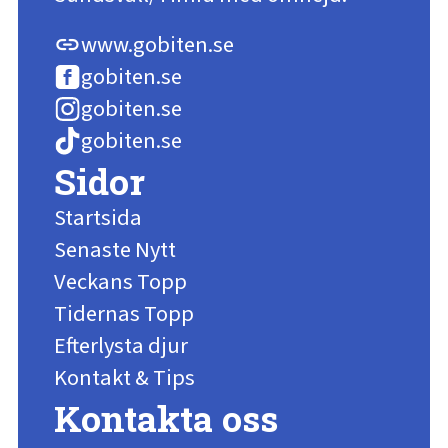
www.gobiten.se
link
gobiten.se
gobiten.se
gobiten.se
Sidor
Startsida
Senaste Nytt
Veckans Topp
Tidernas Topp
Efterlysta djur
Kontakt & Tips
Kontakta oss