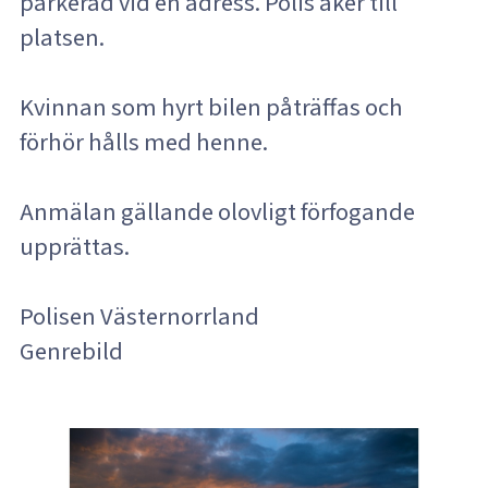
parkerad vid en adress. Polis åker till
platsen.
Kvinnan som hyrt bilen påträffas och
förhör hålls med henne.
Anmälan gällande olovligt förfogande
upprättas.
Polisen Västernorrland
Genrebild