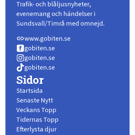
Trafik- och blåljusnyheter,
evenemang och händelser i
Sundsvall/Timrå med omnejd.
www.gobiten.se
link
gobiten.se
gobiten.se
gobiten.se
Sidor
Startsida
Senaste Nytt
Veckans Topp
Tidernas Topp
Efterlysta djur