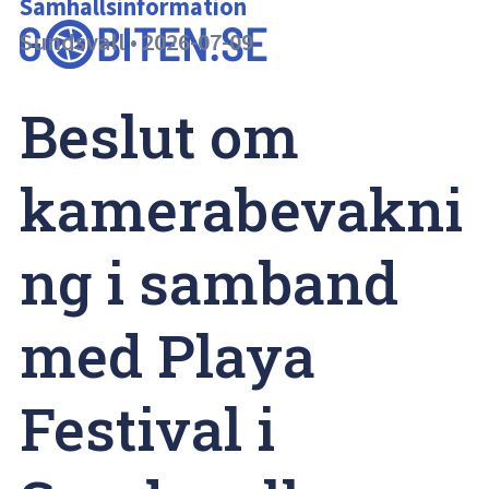
Samhällsinformation
Sundsvall
•
2026-07-09
Beslut om 
kamerabevakni
ng i samband 
med Playa 
Festival i 