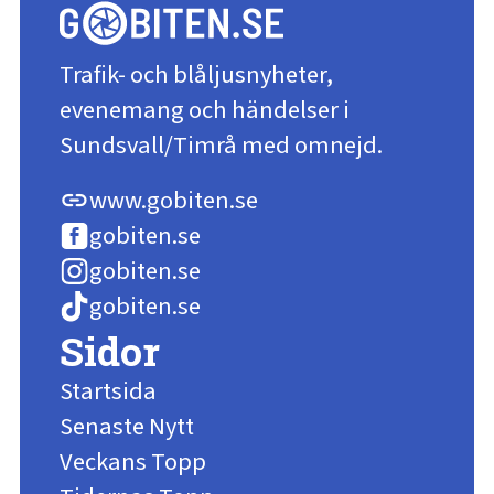
Trafik- och blåljusnyheter,
evenemang och händelser i
Sundsvall/Timrå med omnejd.
www.gobiten.se
link
gobiten.se
gobiten.se
gobiten.se
Sidor
Startsida
Senaste Nytt
Veckans Topp