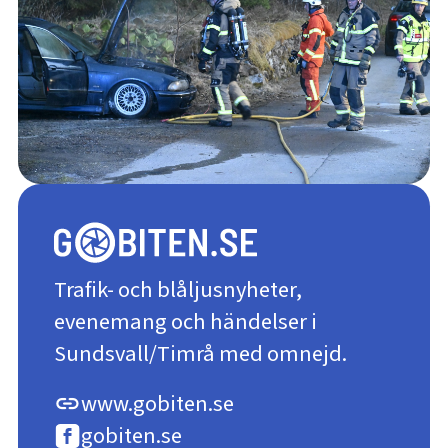
Trafik- och blåljusnyheter,
evenemang och händelser i
Sundsvall/Timrå med omnejd.
www.gobiten.se
link
gobiten.se