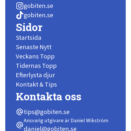
gobiten.se
gobiten.se
Sidor
Startsida
Senaste Nytt
Veckans Topp
Tidernas Topp
Efterlysta djur
Kontakt & Tips
Kontakta oss
tips@gobiten.se
alternate_email
Ansvarig utgivare är Daniel Wikström
alternate_email
daniel@gobiten.se