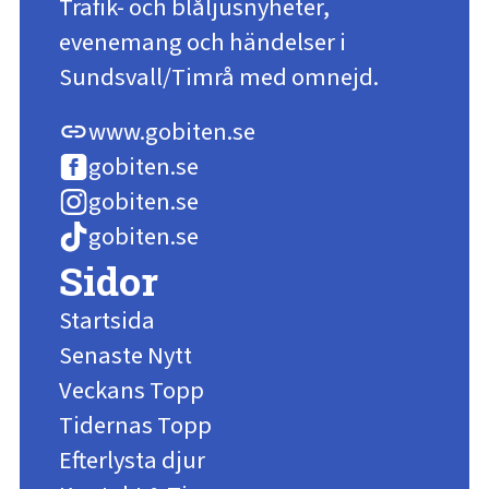
Trafik- och blåljusnyheter,
evenemang och händelser i
Sundsvall/Timrå med omnejd.
www.gobiten.se
link
gobiten.se
gobiten.se
gobiten.se
Sidor
Startsida
Senaste Nytt
Veckans Topp
Tidernas Topp
Efterlysta djur