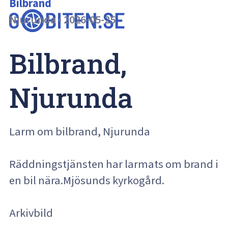
Bilbrand
Njurunda
•
2026-05-25
Bilbrand, 
Njurunda
Larm om bilbrand, Njurunda
Räddningstjänsten har larmats om brand i
en bil nära.Mjösunds kyrkogård.
Arkivbild