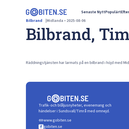
Senaste Nytt
Populärt
Efte
Bilbrand
Midlanda
•
2025-08-06
Bilbrand, Ti
Räddningstjänsten har larmats på en bilbrand i höjd med Mi
Trafik- och blåljusnyheter, evenemang och
händelser i Sundsvall/Timrå med omnejd.
www.gobiten.se
link
gobiten.se