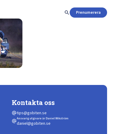
search
Prenumerera
Kontakta oss
tips@gobiten.se
alternate_email
Ansvarig utgivare är Daniel Wikström
alternate_email
daniel@gobiten.se