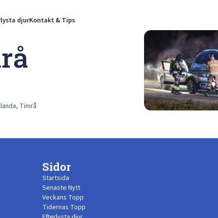
rlysta djur
Kontakt & Tips
mrå
dlanda, Timrå
Sidor
Startsida
Senaste Nytt
Veckans Topp
Tidernas Topp
Efterlysta djur