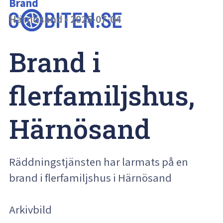
Brand
Härnösand
•
2025-07-04
Brand i 
flerfamiljshus, 
Härnösand
Räddningstjänsten har larmats på en
brand i flerfamiljshus i Härnösand
Arkivbild