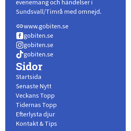
evenemang och händelser i
Sundsvall/Timrå med omnejd.
www.gobiten.se
link
gobiten.se
gobiten.se
gobiten.se
Sidor
Startsida
Senaste Nytt
Veckans Topp
Tidernas Topp
Efterlysta djur
Kontakt & Tips