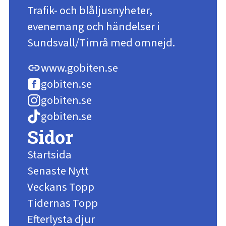
Trafik- och blåljusnyheter,
evenemang och händelser i
Sundsvall/Timrå med omnejd.
www.gobiten.se
link
gobiten.se
gobiten.se
gobiten.se
Sidor
Startsida
Senaste Nytt
Veckans Topp
Tidernas Topp
Efterlysta djur