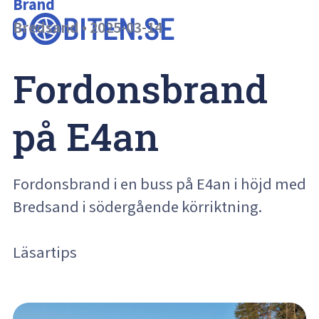
Brand
Bredsand
•
2025-03-14
Fordonsbrand 
på E4an
Fordonsbrand i en buss på E4an i höjd med
Bredsand i södergående körriktning.
Läsartips