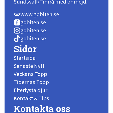
Sundsvall/Timrå med omnejd.
www.gobiten.se
link
gobiten.se
gobiten.se
gobiten.se
Sidor
Startsida
Senaste Nytt
Veckans Topp
Tidernas Topp
Efterlysta djur
Kontakt & Tips
Kontakta oss