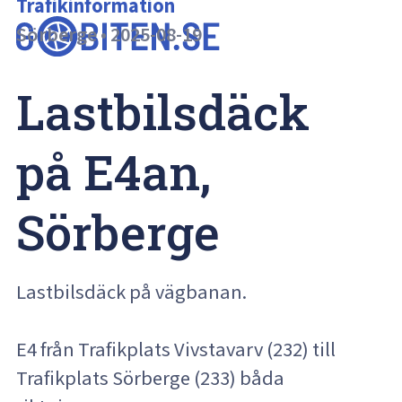
Trafikinformation
Sörberge
•
2025-08-19
Lastbilsdäck 
på E4an, 
Sörberge
Lastbilsdäck på vägbanan.
E4 från Trafikplats Vivstavarv (232) till
Trafikplats Sörberge (233) båda