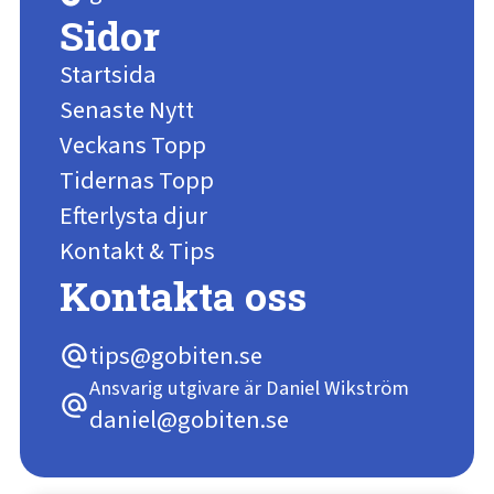
Sidor
Startsida
Senaste Nytt
Veckans Topp
Tidernas Topp
Efterlysta djur
Kontakt & Tips
Kontakta oss
tips@gobiten.se
alternate_email
Ansvarig utgivare är Daniel Wikström
alternate_email
daniel@gobiten.se