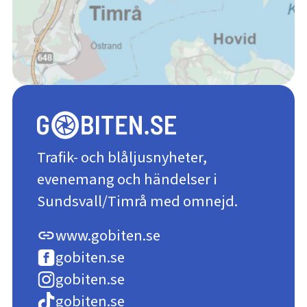
Trafik- och blåljusnyheter,
evenemang och händelser i
Sundsvall/Timrå med omnejd.
www.gobiten.se
link
gobiten.se
gobiten.se
gobiten.se