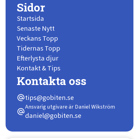
Sidor
Startsida
Senaste Nytt
Veckans Topp
Tidernas Topp
Efterlysta djur
Kontakt & Tips
Kontakta oss
tips@gobiten.se
alternate_email
Ansvarig utgivare är Daniel Wikström
alternate_email
daniel@gobiten.se