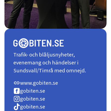
Trafik- och blåljusnyheter,
evenemang och händelser i
Sundsvall/Timrå med omnejd.
www.gobiten.se
link
gobiten.se
gobiten.se
gobiten.se