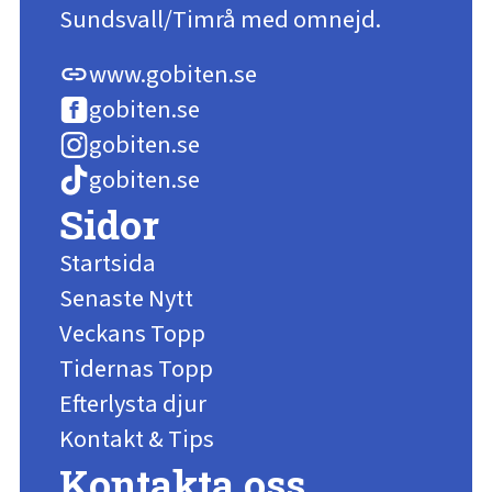
Sundsvall/Timrå med omnejd.
www.gobiten.se
link
gobiten.se
gobiten.se
gobiten.se
Sidor
Startsida
Senaste Nytt
Veckans Topp
Tidernas Topp
Efterlysta djur
Kontakt & Tips
Kontakta oss