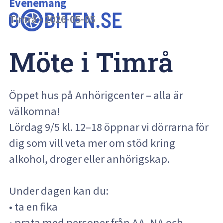
Evenemang
Timrå
•
2026-05-05
Möte i Timrå
Öppet hus på Anhörigcenter – alla är
välkomna!
Lördag 9/5 kl. 12–18 öppnar vi dörrarna för
dig som vill veta mer om stöd kring
alkohol, droger eller anhörigskap.
Under dagen kan du:
• ta en fika
• prata med personer från AA, NA och