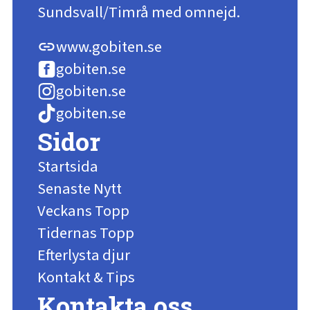
Sundsvall/Timrå med omnejd.
www.gobiten.se
link
gobiten.se
gobiten.se
gobiten.se
Sidor
Startsida
Senaste Nytt
Veckans Topp
Tidernas Topp
Efterlysta djur
Kontakt & Tips
Kontakta oss