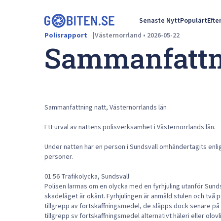
Senaste Nytt
Populärt
Efte
Polisrapport
Västernorrland
•
2026-05-22
Sammanfattn
Sammanfattning natt, Västernorrlands län
Ett urval av nattens polisverksamhet i Västernorrlands län.
Under natten har en person i Sundsvall omhändertagits en
personer.
01:56 Trafikolycka, Sundsvall
Polisen larmas om en olycka med en fyrhjuling utanför Sunds
skadeläget är okänt. Fyrhjulingen är anmäld stulen och två 
tillgrepp av fortskaffningsmedel, de släpps dock senare på f
tillgrepp sv fortskaffningsmedel alternativt häleri eller olov