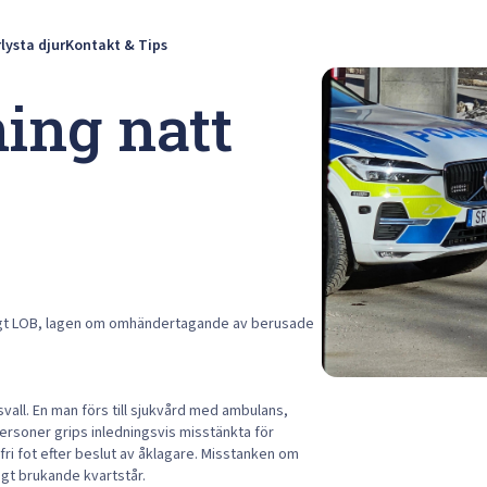
rlysta djur
Kontakt & Tips
ing natt
ligt LOB, lagen om omhändertagande av berusade
vall. En man förs till sjukvård med ambulans,
personer grips inledningsvis misstänkta för
ri fot efter beslut av åklagare. Misstanken om
ligt brukande kvartstår.