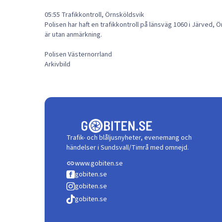
05:55 Trafikkontroll, Örnsköldsvik
Polisen har haft en trafikkontroll på länsväg 1060 i Järved, 
är utan anmärkning.
Polisen Västernorrland
Arkivbild
Trafik- och blåljusnyheter, evenemang och
händelser i Sundsvall/Timrå med omnejd.
www.gobiten.se
link
gobiten.se
gobiten.se
gobiten.se