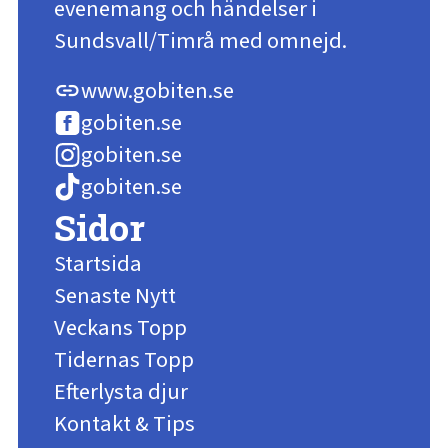
evenemang och händelser i
Sundsvall/Timrå med omnejd.
www.gobiten.se
link
gobiten.se
gobiten.se
gobiten.se
Sidor
Startsida
Senaste Nytt
Veckans Topp
Tidernas Topp
Efterlysta djur
Kontakt & Tips