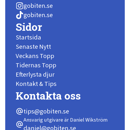
gobiten.se
gobiten.se
Sidor
Startsida
Senaste Nytt
Veckans Topp
Tidernas Topp
Efterlysta djur
Kontakt & Tips
Kontakta oss
tips@gobiten.se
alternate_email
Ansvarig utgivare är Daniel Wikström
alternate_email
daniel@gobiten.se