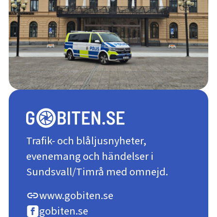
Trafik- och blåljusnyheter,
evenemang och händelser i
Sundsvall/Timrå med omnejd.
www.gobiten.se
link
gobiten.se