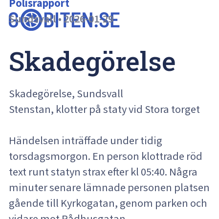
Polisrapport
Sundsvall
•
2026-01-29
Skadegörelse
Skadegörelse, Sundsvall
Stenstan, klotter på staty vid Stora torget
Händelsen inträffade under tidig
torsdagsmorgon. En person klottrade röd
text runt statyn strax efter kl 05:40. Några
minuter senare lämnade personen platsen
gående till Kyrkogatan, genom parken och
vidare mot Rådhusgatan.