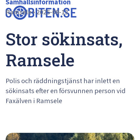
Samhällsinformation
Ramsele
•
2025-09-13
Stor sökinsats, 
Ramsele
Polis och räddningstjänst har inlett en
sökinsats efter en försvunnen person vid
Faxälven i Ramsele