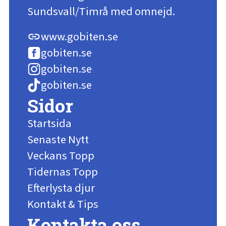
Sundsvall/Timrå med omnejd.
www.gobiten.se
link
gobiten.se
gobiten.se
gobiten.se
Sidor
Startsida
Senaste Nytt
Veckans Topp
Tidernas Topp
Efterlysta djur
Kontakt & Tips
Kontakta oss