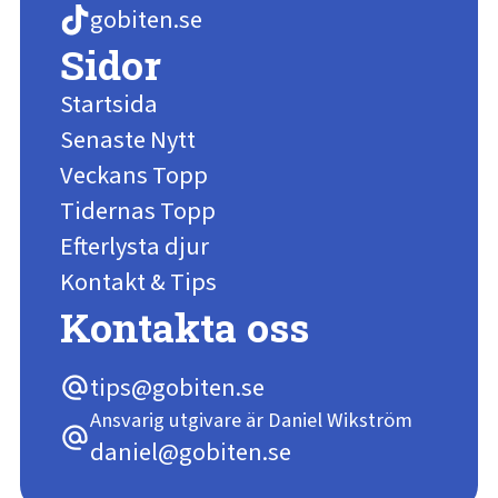
gobiten.se
Sidor
Startsida
Senaste Nytt
Veckans Topp
Tidernas Topp
Efterlysta djur
Kontakt & Tips
Kontakta oss
tips@gobiten.se
alternate_email
Ansvarig utgivare är Daniel Wikström
alternate_email
daniel@gobiten.se