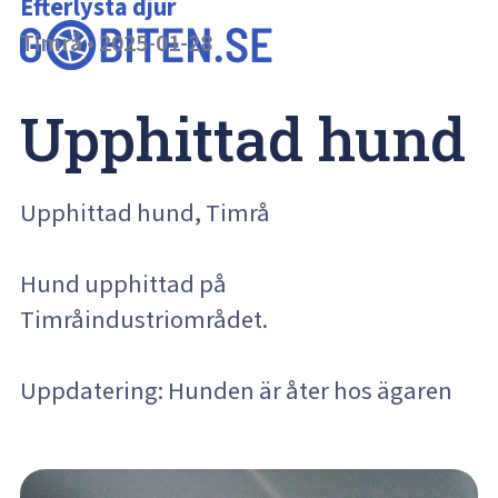
Efterlysta djur
Timrå
•
2025-01-28
Upphittad hund
Upphittad hund, Timrå
Hund upphittad på
Timråindustriområdet.
Uppdatering: Hunden är åter hos ägaren