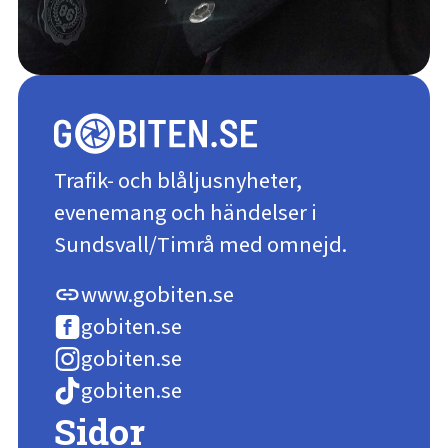
Trafik- och blåljusnyheter,
evenemang och händelser i
Sundsvall/Timrå med omnejd.
www.gobiten.se
link
gobiten.se
gobiten.se
gobiten.se
Sidor